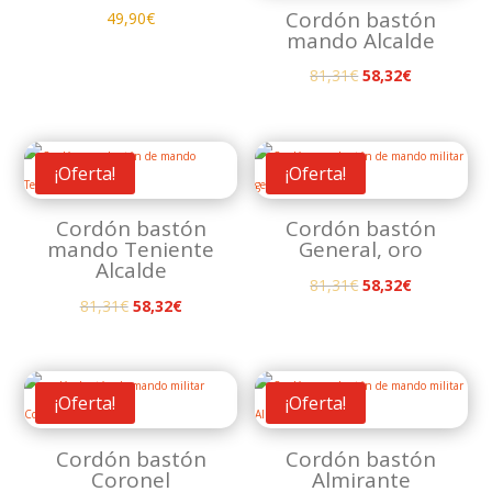
Cordón bastón
49,90
€
mando Alcalde
El
El
81,31
€
58,32
€
precio
precio
original
actual
era:
es:
¡Oferta!
¡Oferta!
81,31€.
58,32€.
Cordón bastón
Cordón bastón
mando Teniente
General, oro
Alcalde
El
El
81,31
€
58,32
€
El
El
81,31
€
58,32
€
precio
precio
precio
precio
original
actual
original
actual
era:
es:
era:
es:
81,31€.
58,32€.
¡Oferta!
¡Oferta!
81,31€.
58,32€.
Cordón bastón
Cordón bastón
Coronel
Almirante