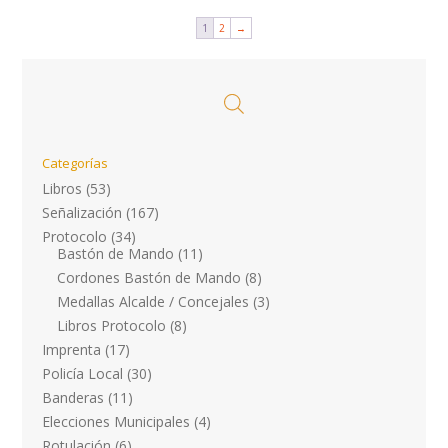
81,31€.
58,32€.
1
2
→
Categorías
Libros
(53)
Señalización
(167)
Protocolo
(34)
Bastón de Mando
(11)
Cordones Bastón de Mando
(8)
Medallas Alcalde / Concejales
(3)
Libros Protocolo
(8)
Imprenta
(17)
Policía Local
(30)
Banderas
(11)
Elecciones Municipales
(4)
Rotulación
(6)