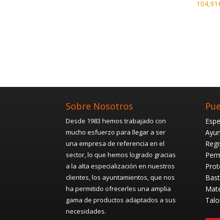
104,91
Sobre Nosotros
Pue
Desde 1983 hemos trabajado con
Espe
mucho esfuerzo para llegar a ser
Ayun
una empresa de referencia en el
Regi
sector, lo que hemos logrado gracias
Perm
a la alta especialización en nuestros
Prot
clientes, los ayuntamientos, que nos
Bast
ha permitido ofrecerles una amplia
Mate
gama de productos adaptados a sus
Talo
necesidades.