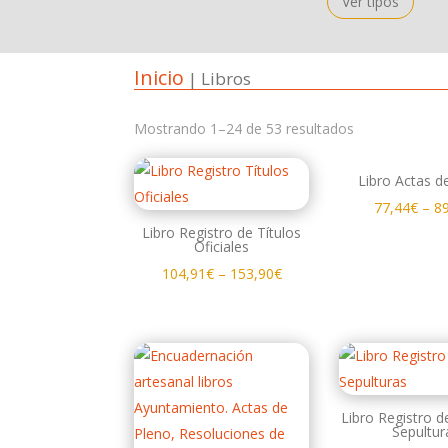
Ver tipos
Inicio
| Libros
Mostrando 1–24 de 53 resultados
Libro Actas d
77,44
€
–
8
Libro Registro de Títulos
Oficiales
104,91
€
–
153,90
€
Libro Registro d
Sepultur