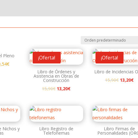
el Pleno
¡Oferta!
¡Oferta!
9,54
€
Libro de Órdenes y
Libro de Incidencias 
Asistencia en Obras de
El
El
15,90
€
13,20
€
Construcción
precio
pr
El
El
15,90
€
13,20
€
original
ac
precio
precio
era:
es
original
actual
15,90€.
13
era:
es:
15,90€.
13,20€.
e Nichos y
Libro Registro de
Libro Firmas de
as
Telefonemas
Personalidades (OR