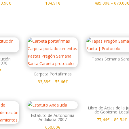
53,90
€
104,91
€
485,00
€
–
670,00
€
tución
Tapas Semana San
1978
€
Carpeta Portafirmas
33,88
€
–
55,66
€
Libro de Actas de la J
de Gobierno Local
Estatuto de Autonomía
Andalucía 2007
77,44
€
–
89,54
€
650,00
€