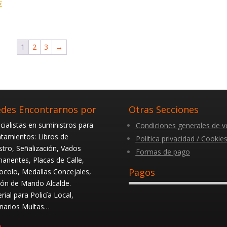
€
1
2
3
→
des Encontrarnos por
Otras Secciones
cialistas en suministros para
Condiciones generales de v
tamientos: Libros de
Politica privacidad / Cookie
stro, Señalización, Vados
Formas de pago
anentes, Placas de Calle,
Pagos
ocolo, Medallas Concejales,
ón de Mando Alcalde.
rial para Policía Local,
narios Multas…