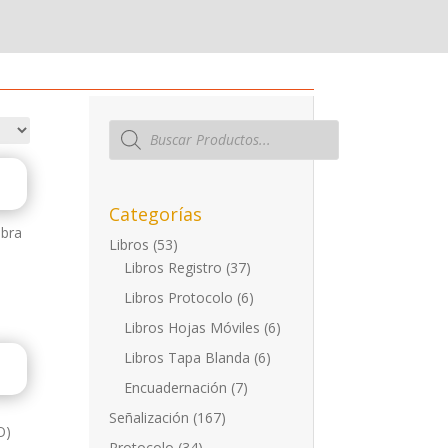
Búsqueda
de
productos
Categorías
Obra
Libros
(53)
Libros Registro
(37)
ecio
Libros Protocolo
(6)
tual
Libros Hojas Móviles
(6)
:
Libros Tapa Blanda
(6)
,20€.
Encuadernación
(7)
Señalización
(167)
O)
Protocolo
(34)