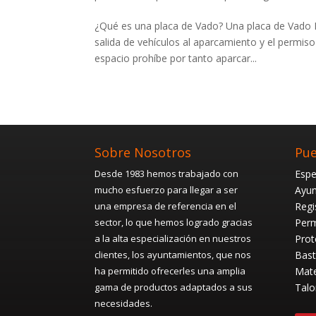
¿Qué es una placa de Vado? Una placa de Vado P
salida de vehículos al aparcamiento y el permiso
espacio prohíbe por tanto aparcar...
Sobre Nosotros
Pue
Desde 1983 hemos trabajado con
Espe
mucho esfuerzo para llegar a ser
Ayun
una empresa de referencia en el
Regi
sector, lo que hemos logrado gracias
Perm
a la alta especialización en nuestros
Prot
clientes, los ayuntamientos, que nos
Bast
ha permitido ofrecerles una amplia
Mate
gama de productos adaptados a sus
Talo
necesidades.