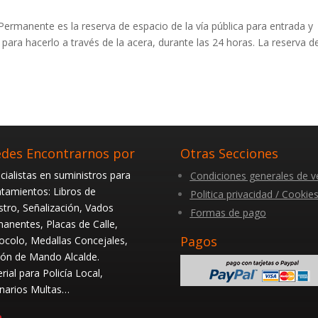
ermanente es la reserva de espacio de la vía pública para entrada y
 para hacerlo a través de la acera, durante las 24 horas. La reserva d
des Encontrarnos por
Otras Secciones
cialistas en suministros para
Condiciones generales de v
tamientos: Libros de
Politica privacidad / Cookie
stro, Señalización, Vados
Formas de pago
anentes, Placas de Calle,
Pagos
ocolo, Medallas Concejales,
ón de Mando Alcalde.
rial para Policía Local,
narios Multas…