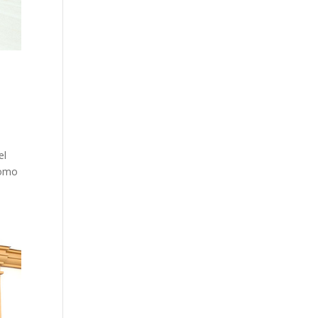
el
como