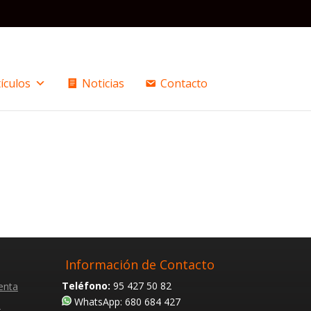
ículos
Noticias
Contacto
Información de Contacto
Teléfono:
95 427 50 82
enta
WhatsApp: 680 684 427
s