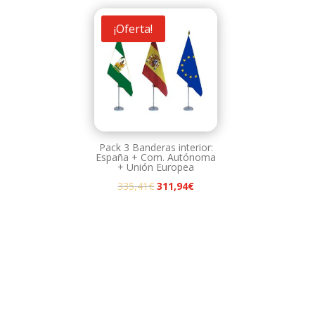
¡Oferta!
Pack 3 Banderas interior:
España + Com. Autónoma
+ Unión Europea
El
El
335,41
€
311,94
€
precio
precio
original
actual
era:
es:
335,41€.
311,94€.