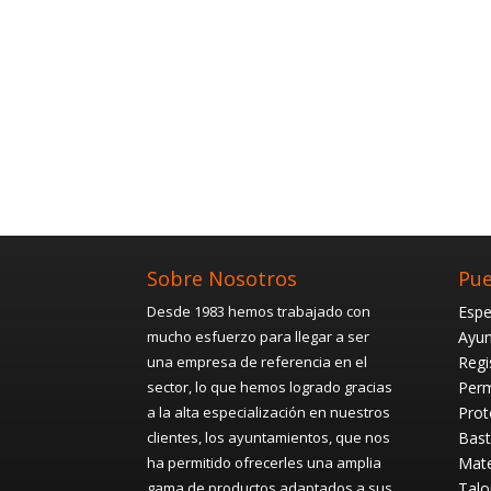
Sobre Nosotros
Pue
Desde 1983 hemos trabajado con
Espe
mucho esfuerzo para llegar a ser
Ayun
una empresa de referencia en el
Regi
sector, lo que hemos logrado gracias
Perm
a la alta especialización en nuestros
Prot
clientes, los ayuntamientos, que nos
Bast
ha permitido ofrecerles una amplia
Mate
gama de productos adaptados a sus
Talo