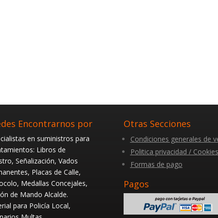
des Encontrarnos por
Otras Secciones
cialistas en suministros para
Condiciones generales de v
tamientos: Libros de
Politica privacidad / Cookie
stro, Señalización, Vados
Formas de pago
anentes, Placas de Calle,
Pagos
ocolo, Medallas Concejales,
ón de Mando Alcalde.
rial para Policía Local,
narios Multas…