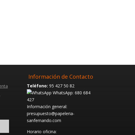
Información de Contacto
Teléfono:
95 427 50 82
enta
WhatsApp: 680 684
s
427
Información general:
presupuesto@papeleria-
sanfernando.com
Horario oficina: