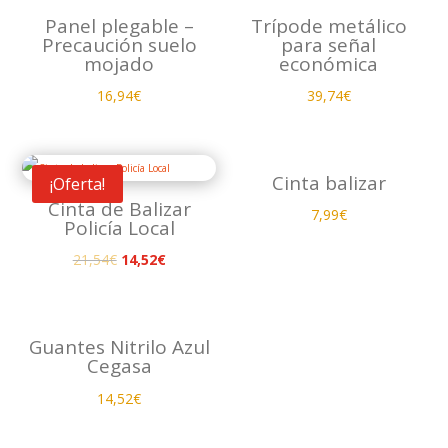
Panel plegable –
Trípode metálico
Precaución suelo
para señal
mojado
económica
16,94
€
39,74
€
Cinta balizar
¡Oferta!
Cinta de Balizar
7,99
€
Policía Local
El
El
21,54
€
14,52
€
precio
precio
original
actual
era:
es:
Guantes Nitrilo Azul
Cegasa
21,54€.
14,52€.
14,52
€