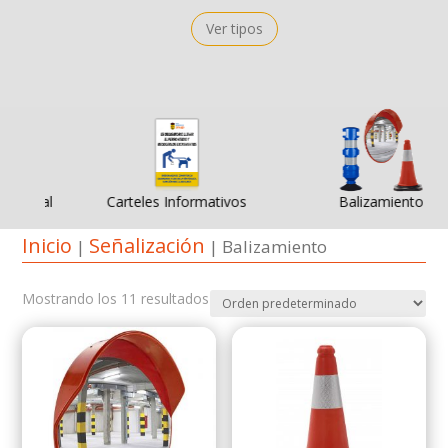
Ver tipos
ional
Carteles Informativos
Balizamiento
Inicio
Señalización
|
| Balizamiento
Mostrando los 11 resultados