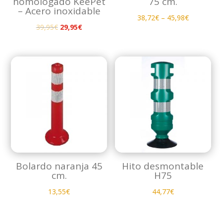
homologado KeePet
75 cm.
– Acero inoxidable
38,72
€
–
45,98
€
El
El
39,95
€
29,95
€
precio
precio
original
actual
era:
es:
39,95€.
29,95€.
Bolardo naranja 45
Hito desmontable
cm.
H75
13,55
€
44,77
€