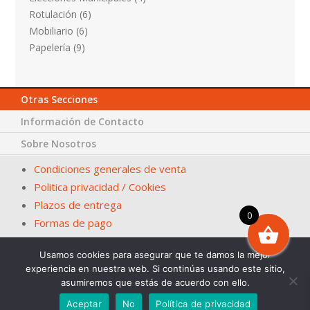
Rotulación
(6)
Mobiliario
(6)
Papelería
(9)
Otras Secciones
Información de Contacto
Sobre Nosotros
Condiciones generales de venta
Politica privacidad / Cookies
Plazos de entrega
0
Formas de pago
Usamos cookies para asegurar que te damos la mejor
© Papelería San Fernando – La Casa del Ayuntamiento. En
experiencia en nuestra web. Si continúas usando este sitio,
Sevilla desde 1983
asumiremos que estás de acuerdo con ello.
Diseña. 2Grcolor.com
Aceptar
No
Política de privacidad