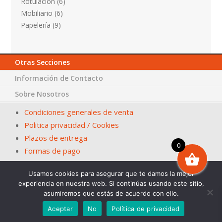
Rotulación
(6)
Mobiliario
(6)
Papelería
(9)
Otras Secciones
Información de Contacto
Sobre Nosotros
Condiciones generales de venta
Politica privacidad / Cookies
Plazos de entrega
0
Formas de pago
Usamos cookies para asegurar que te damos la mejor
© Papelería San Fernando – La Casa del Ayuntamiento. En
experiencia en nuestra web. Si continúas usando este sitio,
Sevilla desde 1983
asumiremos que estás de acuerdo con ello.
Diseña. 2Grcolor.com
Aceptar
No
Política de privacidad