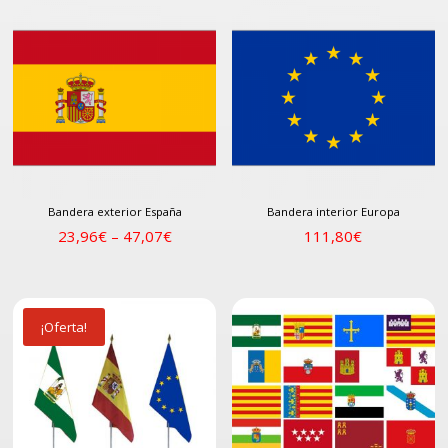
Bandera exterior España
Bandera interior Europa
23,96
€
–
47,07
€
111,80
€
¡Oferta!