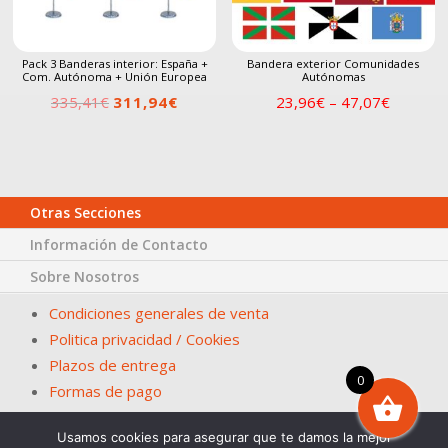
Pack 3 Banderas interior: España +
Bandera exterior Comunidades
Com. Autónoma + Unión Europea
Autónomas
El
El
335,41
€
311,94
€
23,96
€
–
47,07
€
precio
precio
original
actual
era:
es:
335,41€.
311,94€.
Otras Secciones
Información de Contacto
Sobre Nosotros
Condiciones generales de venta
Politica privacidad / Cookies
Plazos de entrega
0
Formas de pago
Usamos cookies para asegurar que te damos la mejor