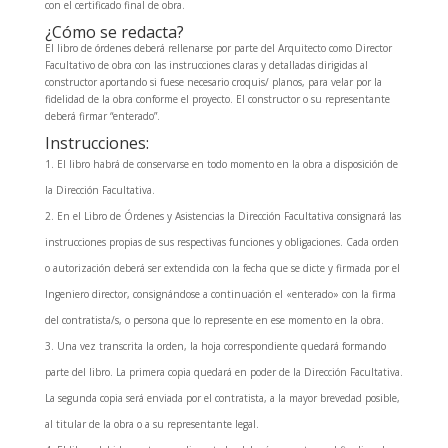
con el certificado final de obra.
¿Cómo se redacta?
El libro de órdenes deberá rellenarse por parte del Arquitecto como Director
Facultativo de obra con las instrucciones claras y detalladas dirigidas al
constructor aportando si fuese necesario croquis/ planos, para velar por la
fidelidad de la obra conforme el proyecto. El constructor o su representante
deberá firmar “enterado”.
Instrucciones:
El libro habrá de conservarse en todo momento en la obra a disposición de
la Dirección Facultativa.
En el Libro de Órdenes y Asistencias la Dirección Facultativa consignará las
instrucciones propias de sus respectivas funciones y obligaciones. Cada orden
o autorización deberá ser extendida con la fecha que se dicte y firmada por el
Ingeniero director, consignándose a continuación el «enterado» con la firma
del contratista/s, o persona que lo represente en ese momento en la obra.
Una vez transcrita la orden, la hoja correspondiente quedará formando
parte del libro. La primera copia quedará en poder de la Dirección Facultativa.
La segunda copia será enviada por el contratista, a la mayor brevedad posible,
al titular de la obra o a su representante legal.