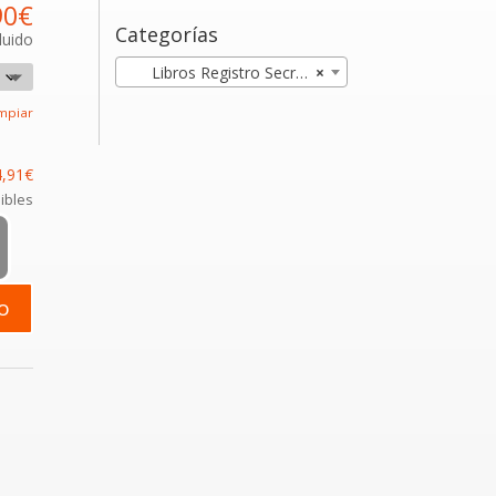
90
€
Categorías
luido
Libros Registro Secretaría
×
mpiar
,91
€
ibles
to
as
:
o