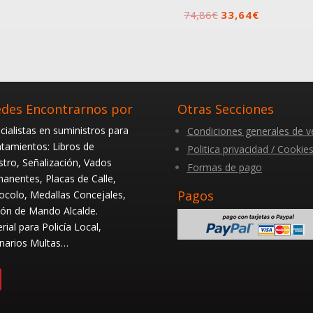
El
El
74,86
€
33,64
€
precio
precio
original
actual
era:
es:
74,86€.
33,64€.
des Encontrarnos por
Otras Secciones
cialistas en suministros para
Condiciones generales de v
tamientos: Libros de
Politica privacidad / Cookie
stro, Señalización, Vados
Formas de pago
anentes, Placas de Calle,
Pagos
ocolo, Medallas Concejales,
ón de Mando Alcalde.
rial para Policía Local,
narios Multas…