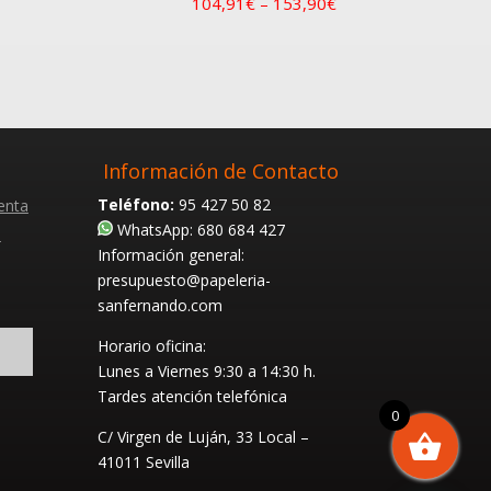
104,91
€
–
153,90
€
Información de Contacto
Teléfono:
95 427 50 82
enta
WhatsApp: 680 684 427
s
Información general:
presupuesto@papeleria-
sanfernando.com
Horario oficina:
Lunes a Viernes
9:30 a 14:30 h.
Tardes atención telefónica
0
C/ Virgen de Luján, 33 Local –
41011 Sevilla