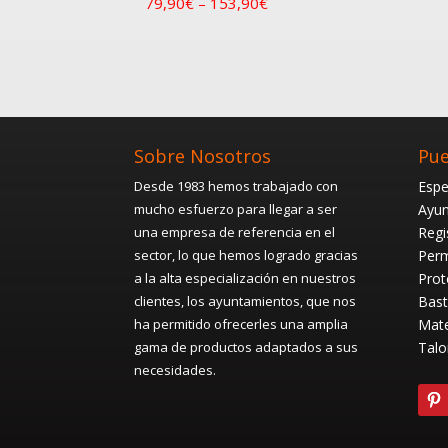
79,90
€
–
153,90
€
Sobre Nosotros
Pue
Desde 1983 hemos trabajado con
Espe
mucho esfuerzo para llegar a ser
Ayun
una empresa de referencia en el
Regi
sector, lo que hemos logrado gracias
Perm
a la alta especialización en nuestros
Prot
clientes, los ayuntamientos, que nos
Bast
ha permitido ofrecerles una amplia
Mate
gama de productos adaptados a sus
Talo
necesidades.