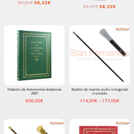
El
El
81,31
€
58,32
€
El
El
81,31
€
58,32
€
precio
precio
precio
precio
original
actual
original
actual
era:
es:
era:
es:
81,31€.
58,32€.
81,31€.
58,32€.
Estatuto de Autonomía Andalucía
Bastón de mando puño octogonal
2007
cromado
650,00
€
114,95
€
–
177,00
€