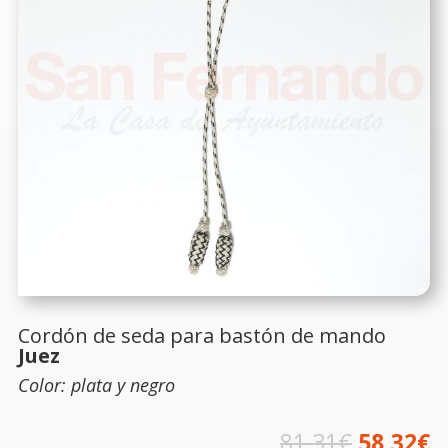
Cordón de seda para bastón de mando
Juez
Color: plata y negro
El
El
81,31
€
58,32
€