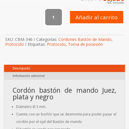
precio
p
IVA. Incluido
original
a
Cordón
era:
e
bastón
81,31€.
5
Añadir al carrito
Juez
cantidad
SKU:
CBM-346
Categorías:
Cordones Bastón de Mando
,
Protocolo
Etiquetas:
Protocolo
,
Toma de posesión
Descripción
Información adicional
Cordón bastón de mando Juez,
plata y negro
Diámetro Ø 3 mm.
Cuenta con un borlón que se desmonta para poder pasar el
cordón por el ojal del Bastón de mando