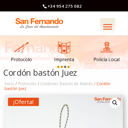
+34 954 275 082
Imprenta
Policía Local
Protocolo
Cordón bastón Juez
Inicio
/
Protocolo
/
Cordones Bastón de Mando
/ Cordón
bastón Juez
¡Oferta!