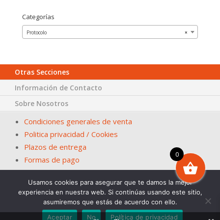
Categorías
Protocolo
×
Otras Secciones
Información de Contacto
Sobre Nosotros
Condiciones generales de venta
Politica privacidad / Cookies
Plazos de entrega
0
Formas de pago
Usamos cookies para asegurar que te damos la mejor
© Papelería San Fernando – La Casa del Ayuntamiento. En
experiencia en nuestra web. Si continúas usando este sitio,
Sevilla desde 1983
asumiremos que estás de acuerdo con ello.
Diseña. 2Grcolor.com
Aceptar
No
Política de privacidad