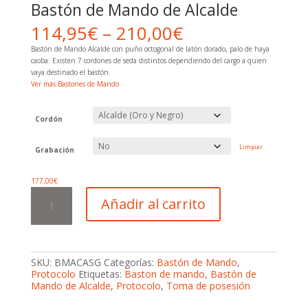
Bastón de Mando de Alcalde
114,95
€
–
210,00
€
Bastón de Mando Alcalde con puño octogonal de latón dorado, palo de haya
caoba. Existen 7 cordones de seda distintos dependiendo del cargo a quien
vaya destinado el bastón.
Ver más Bastones de Mando
Cordón
Limpiar
Grabación
177,00
€
Bastón
Añadir al carrito
de
Mando
de
Alcalde
cantidad
SKU:
BMACASG
Categorías:
Bastón de Mando
,
Protocolo
Etiquetas:
Baston de mando
,
Bastón de
Mando de Alcalde
,
Protocolo
,
Toma de posesión