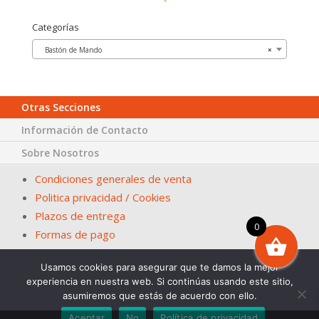
Categorías
Bastón de Mando
×
Otras Secciones
Información de Contacto
Sobre Nosotros
Condiciones generales de venta
Politica privacidad / Cookies
Plazos de entrega
0
Formas de pago
Usamos cookies para asegurar que te damos la mejor
© Papelería San Fernando – La Casa del Ayuntamiento. En
experiencia en nuestra web. Si continúas usando este sitio,
Sevilla desde 1983
asumiremos que estás de acuerdo con ello.
Diseña. 2Grcolor.com
Aceptar
No
Política de privacidad