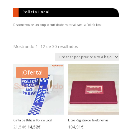
Policía Local
Disponemos de un amplio surtido de material para la Policía Local
Ordenado
Mostrando 1–12 de 30 resultados
por
precio:
alto
a
¡Oferta!
bajo
Cinta de Balizar Policía Local
Libro Registro de Telefonemas
El
El
21,54
€
14,52
€
104,91
€