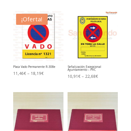
precio
precio
original
actual
era:
es:
¡Oferta!
21,54€.
14,52€.
Placa Vado Permanente R-308e
Señalización Excepcional
Ayuntamiento – PVC
11,46
€
–
18,19
€
10,91
€
–
22,68
€