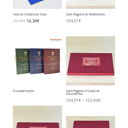
Libro de Incidencias Obra
Libro Registro de Telefonemas
El
El
15,90
€
13,20
€
104,91
€
precio
precio
original
actual
era:
es:
15,90€.
13,20€.
Encuadernación
Libro Registro Entrada de
Documentos
104,91
€
–
153,90
€