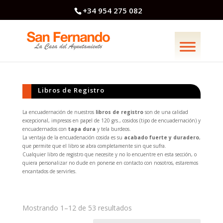
+34 954 275 082
Libros de Registro
La encuadernación de nuestros
libros de registro
son de una calidad
excepcional, impresos en papel de 120 grs., cosidos (tipo de encuadernación) y
encuadernados con
tapa dura
y tela burdeos.
La ventaja de la encuadenación cosida es su
acabado fuerte y duradero
,
que permite que el libro se abra completamente sin que sufra.
Cualquier libro de registro que necesite y no lo encuentre en esta sección, o
quiera personalizar no dude en ponerse en contacto con nosotros, estaremos
encantados de servirles.
Ordenado
Mostrando 1–12 de 53 resultados
por