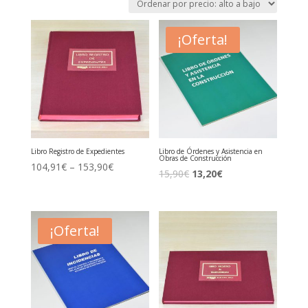
precio:
alto
a
¡Oferta!
bajo
Libro Registro de Expedientes
Libro de Órdenes y Asistencia en
Obras de Construcción
104,91
€
–
153,90
€
El
El
15,90
€
13,20
€
precio
precio
original
actual
era:
es:
¡Oferta!
15,90€.
13,20€.