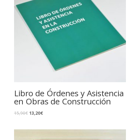
Libro de Órdenes y Asistencia
en Obras de Construcción
El
El
15,90
€
13,20
€
precio
precio
original
actual
era:
es: