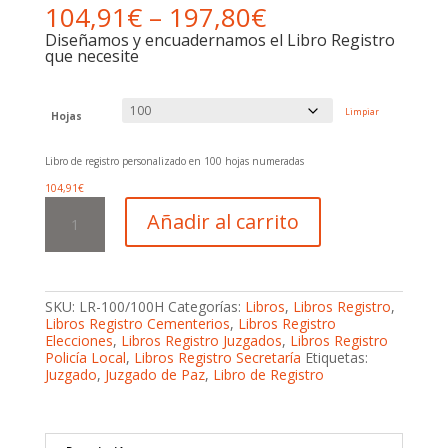
104,91
€
–
197,80
€
Diseñamos y encuadernamos el Libro Registro
que necesite
Limpiar
Hojas
Libro de registro personalizado en 100 hojas numeradas
104,91
€
Libro
Añadir al carrito
Registro
Personalizado
cantidad
SKU:
LR-100/100H
Categorías:
Libros
,
Libros Registro
,
Libros Registro Cementerios
,
Libros Registro
Elecciones
,
Libros Registro Juzgados
,
Libros Registro
Policía Local
,
Libros Registro Secretaría
Etiquetas:
Juzgado
,
Juzgado de Paz
,
Libro de Registro