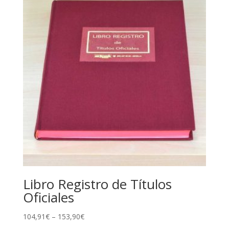
15,90€.
13,20€.
Libro Registro de Títulos
Oficiales
104,91
€
–
153,90
€