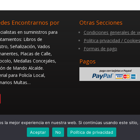
des Encontrarnos por
Otras Secciones
cialistas en suministros para
Condiciones generales de v
tamientos: Libros de
Politica privacidad / Cookie
stro, Señalización, Vados
Formas de pago
anentes, Placas de Calle,
Pagos
ocolo, Medallas Concejales,
ón de Mando Alcalde.
rial para Policía Local,
narios Multas…
 la mejor experiencia en nuestra web. Si continúas usando este sitio,
lería San Fernando – La Casa del Ayuntamiento. En Sevilla desde
Aceptar
No
Política de privacidad