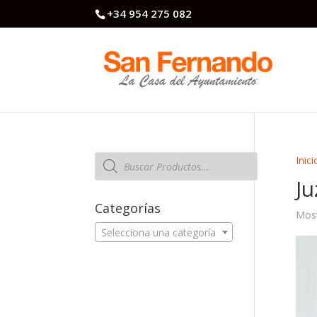
+34 954 275 082
Búsqueda
Inici
de
productos
J
Categorías
Most
Selecciona una categoría