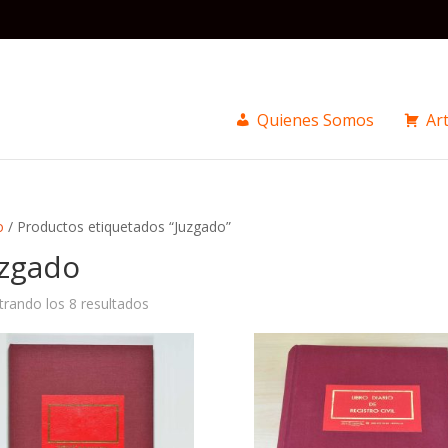
Quienes Somos
Art
o
/ Productos etiquetados “Juzgado”
uzgado
Ordenado
rando los 8 resultados
por
precio:
alto
a
bajo