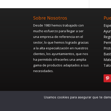
Sobre Nosotros
Pue
Desde 1983 hemos trabajado con
Espe
mucho esfuerzo para llegar a ser
Ayun
una empresa de referencia en el
Regi
sector, lo que hemos logrado gracias
Perm
a la alta especialización en nuestros
Prot
clientes, los ayuntamientos, que nos
Bast
ha permitido ofrecerles una amplia
Mate
gama de productos adaptados a sus
Talo
necesidades.
Usamos cookies para asegurar que te damos
© Pape
Diseña. 2Grcolor.com