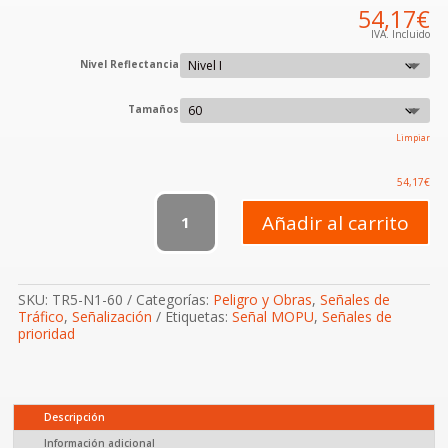
54,17
€
IVA. Incluido
Nivel Reflectancia
Tamaños
Limpiar
54,17
€
TR-
5
Añadir al carrito
Prioridad
al
sentido
contrario
SKU:
TR5-N1-60
Categorías:
Peligro y Obras
,
Señales de
(Obras)
Tráfico
,
Señalización
Etiquetas:
Señal MOPU
,
Señales de
cantidad
prioridad
Descripción
Información adicional