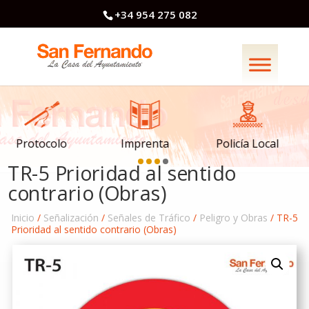
+34 954 275 082
Imprenta
Policía Local
Banderas
TR-5 Prioridad al sentido
contrario (Obras)
Inicio
/
Señalización
/
Señales de Tráfico
/
Peligro y Obras
/ TR-5
Prioridad al sentido contrario (Obras)