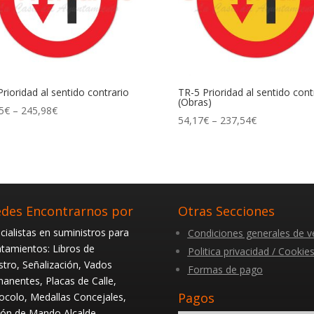
Prioridad al sentido contrario
TR-5 Prioridad al sentido cont
(Obras)
5
€
–
245,98
€
54,17
€
–
237,54
€
des Encontrarnos por
Otras Secciones
cialistas en suministros para
Condiciones generales de v
tamientos: Libros de
Politica privacidad / Cookie
stro, Señalización, Vados
Formas de pago
anentes, Placas de Calle,
Pagos
ocolo, Medallas Concejales,
ón de Mando Alcalde.