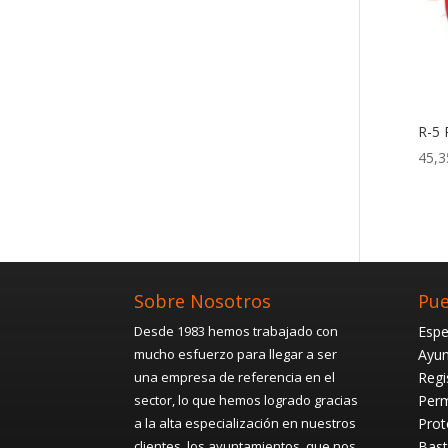
R-5 
45,3
Sobre Nosotros
Pue
Desde 1983 hemos trabajado con
Espe
mucho esfuerzo para llegar a ser
Ayun
una empresa de referencia en el
Regi
sector, lo que hemos logrado gracias
Perm
a la alta especialización en nuestros
Prot
clientes, los ayuntamientos, que nos
Bast