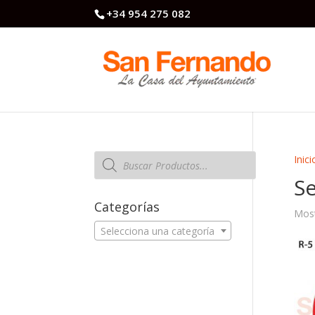
+34 954 275 082
Búsqueda
Inici
de
productos
Se
Categorías
Most
Selecciona una categoría