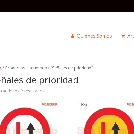
Quienes Somos
Art
o
/ Productos etiquetados “Señales de prioridad”
ñales de prioridad
Ordenado
rando los 2 resultados
por
precio:
alto
a
bajo