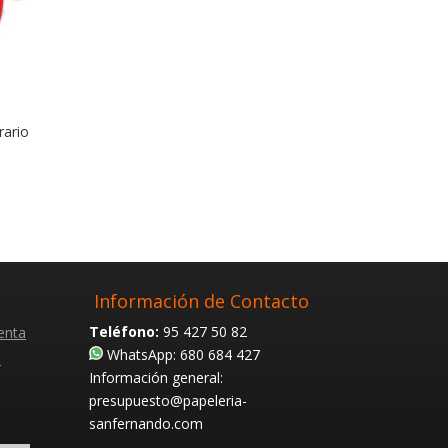
rario
Información de Contacto
Teléfono:
95 427 50 82
enta
WhatsApp: 680 684 427
s
Información general:
presupuesto@papeleria-
sanfernando.com