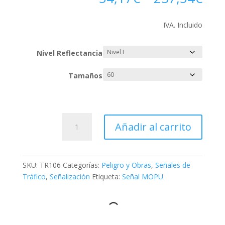
IVA. Incluido
Nivel Reflectancia
Tamaños
TR-
Añadir al carrito
106
Entrada
prohibida
a
SKU:
TR106
Categorías:
Peligro y Obras
,
Señales de
vehículos
Tráfico
,
Señalización
Etiqueta:
Señal MOPU
destinados
al
transporte
de