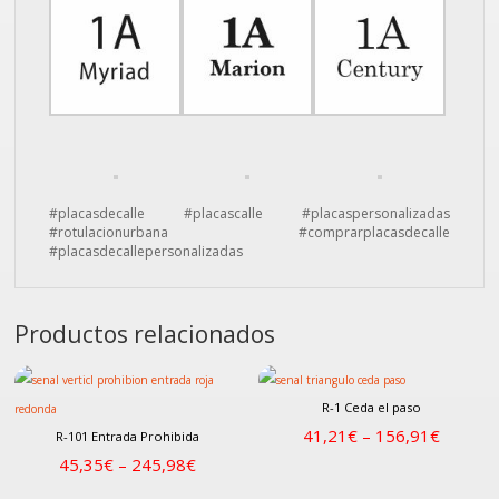
#placasdecalle #placascalle #placaspersonalizadas
#rotulacionurbana #comprarplacasdecalle
#placasdecallepersonalizadas
Productos relacionados
R-1 Ceda el paso
41,21
€
–
156,91
€
R-101 Entrada Prohibida
45,35
€
–
245,98
€