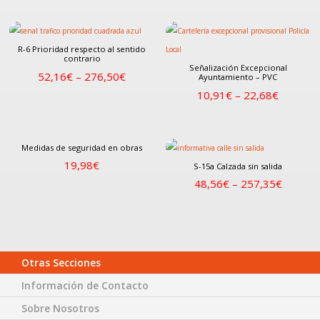
R-6 Prioridad respecto al sentido
contrario
Señalización Excepcional
52,16
€
–
276,50
€
Ayuntamiento – PVC
10,91
€
–
22,68
€
Medidas de seguridad en obras
19,98
€
S-15a Calzada sin salida
48,56
€
–
257,35
€
Otras Secciones
Información de Contacto
Sobre Nosotros