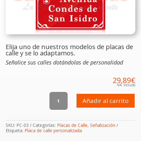
Elija uno de nuestros modelos de placas de
calle y se lo adaptamos.
Señalice sus calles dotándolas de personalidad
29,89
€
IVA. Incluido
Placa
de
Añadir al carrito
Señalización
de
Calles
3
SKU:
PC-03
Categorías:
Placas de Calle
,
Señalización
cantidad
Etiqueta:
Placa de calle personalizada