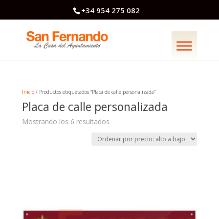
+34 954 275 082
Inicio
/ Productos etiquetados “Placa de calle personalizada”
Placa de calle personalizada
Ordenado
Mostrando los 6 resultados
por
precio:
alto
a
bajo