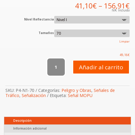
41,10
€
–
156,91
€
IVA. Incluido
Nivel Reflectancia
Tamaños
Limpiar
49,16
€
P-
4
Añadir al carrito
Intersección
con
circulación
giratoria
SKU:
P4-N1-70
Categorías:
Peligro y Obras
,
Señales de
cantidad
Tráfico
,
Señalización
Etiqueta:
Señal MOPU
Descripción
Información adicional