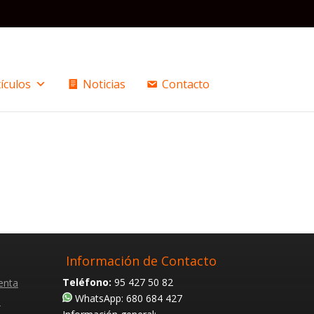
ículos
Noticias
Contacto
Información de Contacto
Teléfono:
95 427 50 82
enta
WhatsApp: 680 684 427
s