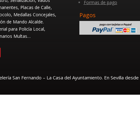
stro, Señalización, Vados
Formas de pago
anentes, Placas de Calle,
Pagos
ocolo, Medallas Concejales,
ón de Mando Alcalde.
rial para Policía Local,
narios Multas…
lería San Fernando – La Casa del Ayuntamiento. En Sevilla desde