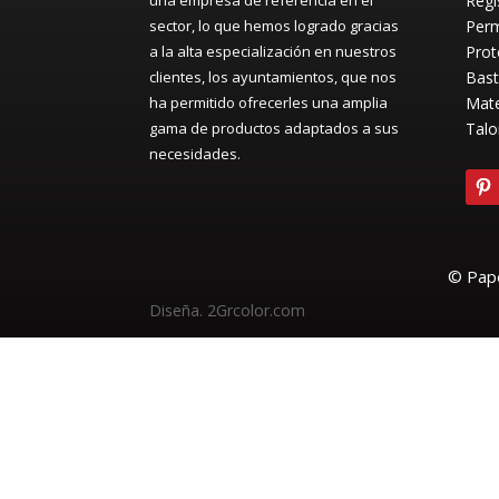
Regi
sector, lo que hemos logrado gracias
Perm
a la alta especialización en nuestros
Prot
clientes, los ayuntamientos, que nos
Bast
ha permitido ofrecerles una amplia
Mate
gama de productos adaptados a sus
Talo
necesidades.
© Pape
Diseña. 2Grcolor.com