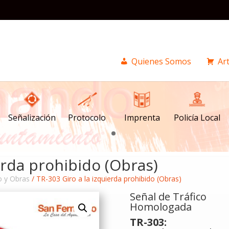
Quienes Somos
Art
Señalización
Imprenta
Policía Local
Protocolo
erda prohibido (Obras)
o y Obras
/ TR-303 Giro a la izquierda prohibido (Obras)
Señal de Tráfico
Homologada
TR-303: