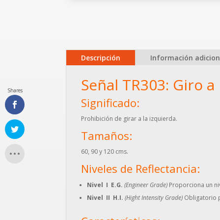
Descripción
Información adicion
Señal TR303: Giro a 
Shares
Significado:
Prohibición de girar a la izquierda.
Tamaños:
60, 90 y 120 cms.
Niveles de Reflectancia:
Nivel I E.G.
(Engineer Grade)
Proporciona un niv
Nivel II H.I.
(Hight Intensity Grade)
Obligatorio p