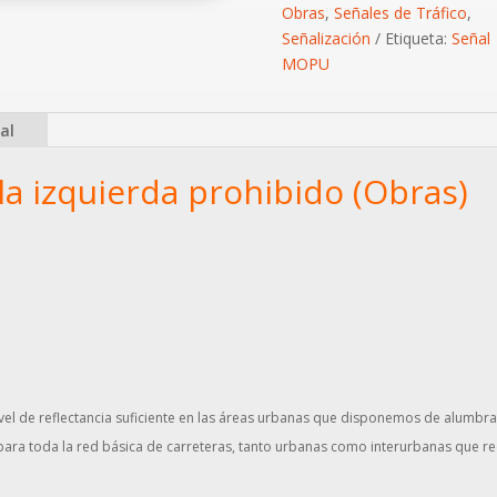
(Obras)
Obras
,
Señales de Tráfico
,
cantidad
Señalización
Etiqueta:
Señal
MOPU
al
la izquierda prohibido (Obras)
el de reflectancia suficiente en las áreas urbanas que disponemos de alumbr
ara toda la red básica de carreteras, tanto urbanas como interurbanas que req