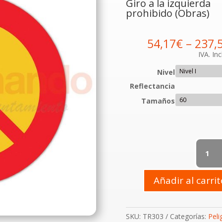
Giro a la izquierda
prohibido (Obras)
54,17
€
–
237,
IVA. Inc
Nivel
Reflectancia
Tamaños
TR-
303
Giro
a
Añadir al carri
la
izquierd
prohibid
SKU:
TR303
Categorías:
Peli