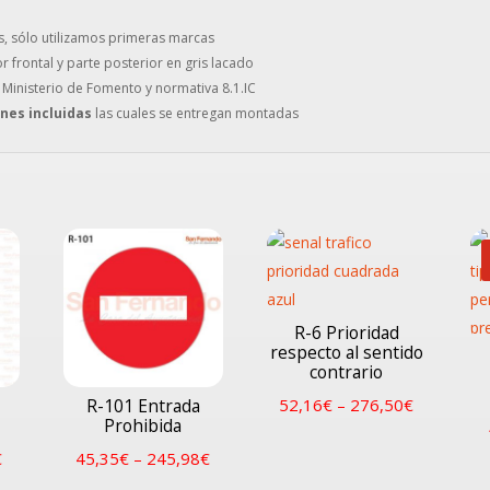
s, sólo utilizamos primeras marcas
or frontal y parte posterior en gris lacado
 Ministerio de Fomento y normativa 8.1.IC
ones incluidas
las cuales se entregan montadas
R-6 Prioridad
respecto al sentido
contrario
52,16
€
–
276,50
€
R-101 Entrada
Prohibida
€
45,35
€
–
245,98
€