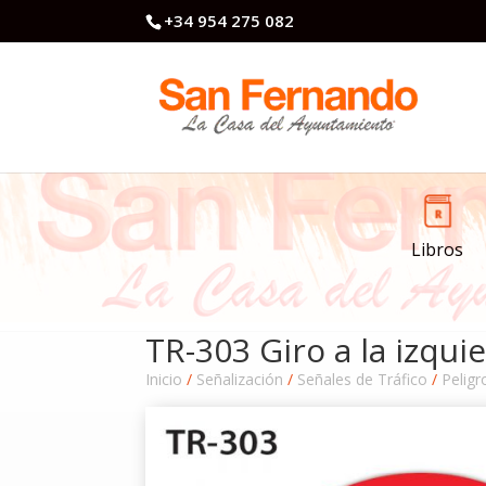
+34 954 275 082
Libros
TR-303 Giro a la izqui
Inicio
/
Señalización
/
Señales de Tráfico
/
Peligr