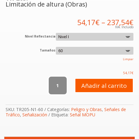
Limitación de altura (Obras)
54,17
€
–
237,54
€
IVA. Incluido
Nivel Reflectancia
Tamaños
Limpiar
54,17
€
TR-
205
Añadir al carrito
Limitación
de
altura
(Obras)
SKU:
TR205-N1-60
Categorías:
Peligro y Obras
,
Señales de
cantidad
Tráfico
,
Señalización
Etiqueta:
Señal MOPU