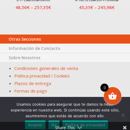
48,56
€
–
257,35
€
45,35
€
–
245,98
€
Otras Secciones
Información de Contacto
Sobre Nosotros
Condiciones generales de venta
Politica privacidad / Cookies
Plazos de entrega
0
Formas de pago
Usamos cookies para asegurar que te damos la mejor
© Papelería San Fernando – La Casa del Ayuntamiento. En
experiencia en nuestra web. Si continúas usando este sitio,
Sevilla desde 1983
asumiremos que estás de acuerdo con ello.
Diseña. 2Grcolor.com
Aceptar
No
Política de privacidad
Share This