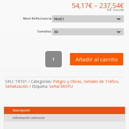
54,17
€
–
237,54
€
IVA. Incluido
Nivel Reflectancia
Tamaños
TR-
101
Añadir al carrito
Entrada
prohibida
(Obras)
cantidad
SKU:
TR101
Categorías:
Peligro y Obras
,
Señales de Tráfico
,
Señalización
Etiqueta:
Señal MOPU
Descripción
Información adicional