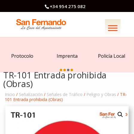
+34 954 275 082
Protocolo
Imprenta
Policía Local
TR-101 Entrada prohibida
(Obras)
Inicio
/
Señalización
/
Señales de Tráfico
/
Peligro y Obras
/ TR-
101 Entrada prohibida (Obras)