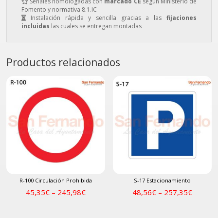
Señales homologadas con
marcado CE
según Ministerio de
Fomento y normativa 8.1.IC
Instalación rápida y sencilla gracias a las
fijaciones
incluidas
las cuales se entregan montadas
Productos relacionados
R-100 Circulación Prohibida
S-17 Estacionamiento
45,35
€
–
245,98
€
48,56
€
–
257,35
€