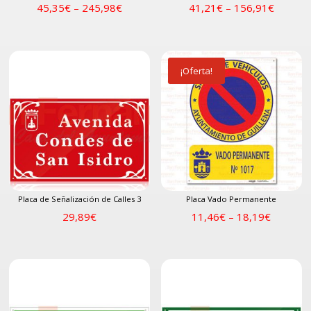
45,35
€
–
245,98
€
41,21
€
–
156,91
€
¡Oferta!
Placa de Señalización de Calles 3
Placa Vado Permanente
29,89
€
11,46
€
–
18,19
€