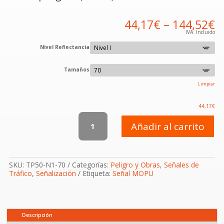
44,17
€
–
144,52
€
IVA. Incluido
Nivel Reflectancia
Tamaños
Limpiar
44,17
€
TP-
50
Añadir al carrito
Otros
peligros
(Obras)
cantidad
SKU:
TP50-N1-70
Categorías:
Peligro y Obras
,
Señales de
Tráfico
,
Señalización
Etiqueta:
Señal MOPU
Descripción