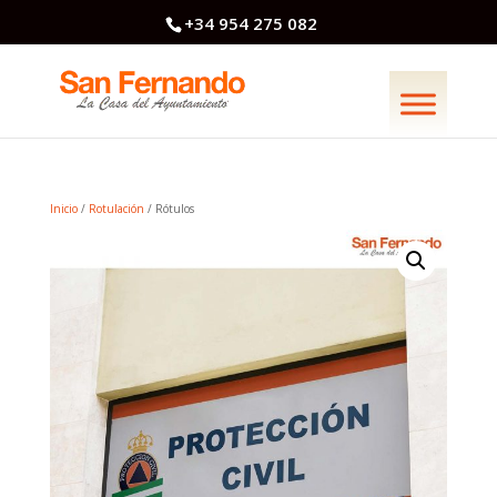
+34 954 275 082
Inicio
/
Rotulación
/ Rótulos