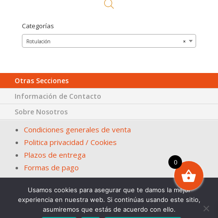
Categorías
Rotulación
×
Otras Secciones
Información de Contacto
Sobre Nosotros
Condiciones generales de venta
Politica privacidad / Cookies
Plazos de entrega
0
Formas de pago
Usamos cookies para asegurar que te damos la mejor
© Papelería San Fernando – La Casa del Ayuntamiento. En
experiencia en nuestra web. Si continúas usando este sitio,
Sevilla desde 1983
asumiremos que estás de acuerdo con ello.