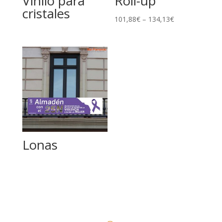
Vinilo para
Roll-up
cristales
101,88
€
–
134,13
€
Lonas