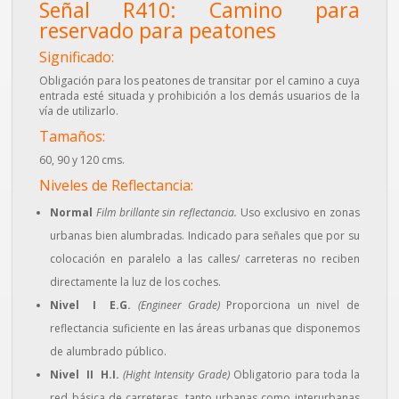
Señal R410: Camino para
reservado para peatones
Significado:
Obligación para los peatones de transitar por el camino a cuya
entrada esté situada y prohibición a los demás usuarios de la
vía de utilizarlo.
Tamaños:
60, 90 y 120 cms.
Niveles de Reflectancia:
Normal
Film brillante sin reflectancia.
Uso exclusivo en zonas
urbanas bien alumbradas. Indicado para señales que por su
colocación en paralelo a las calles/ carreteras no reciben
directamente la luz de los coches.
Nivel I E.G.
(Engineer Grade)
Proporciona un nivel de
reflectancia suficiente en las áreas urbanas que disponemos
de alumbrado público.
Nivel II H.I.
(Hight Intensity Grade)
Obligatorio para toda la
red básica de carreteras, tanto urbanas como interurbanas