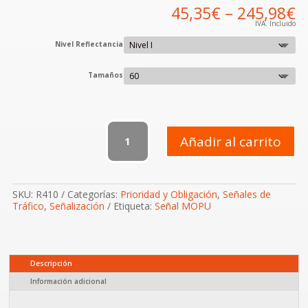
45,35
€
–
245,98
€
IVA. Incluido
Nivel Reflectancia
Tamaños
R-
410
Añadir al carrito
Camino
reservado
para
peatones
SKU:
R410
Categorías:
Prioridad y Obligación
,
Señales de
cantidad
Tráfico
,
Señalización
Etiqueta:
Señal MOPU
Descripción
Información adicional