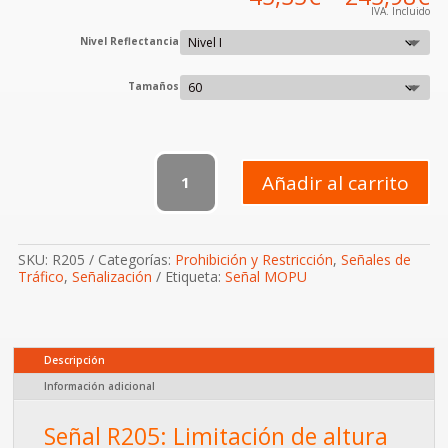
IVA. Incluido
Nivel Reflectancia
Tamaños
R-
205
Añadir al carrito
Limitación
de
altura
cantidad
SKU:
R205
Categorías:
Prohibición y Restricción
,
Señales de
Tráfico
,
Señalización
Etiqueta:
Señal MOPU
Descripción
Información adicional
Señal R205: Limitación de altura