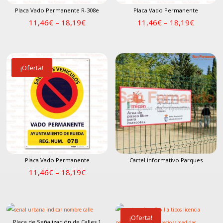
Placa Vado Permanente R-308e
Placa Vado Permanente
11,46
€
–
18,19
€
11,46
€
–
18,19
€
¡Oferta!
Placa Vado Permanente
Cartel informativo Parques
11,46
€
–
18,19
€
¡Oferta!
Placa de Señalización de Calles 1