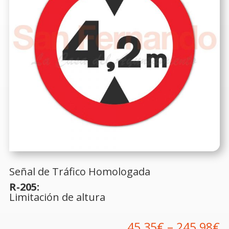
Señal de Tráfico Homologada
R-205:
Limitación de altura
45,35
€
–
245,98
€