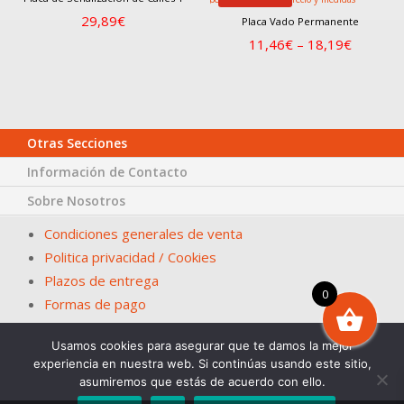
29,89
€
Placa Vado Permanente
11,46
€
–
18,19
€
Otras Secciones
Información de Contacto
Sobre Nosotros
Condiciones generales de venta
Politica privacidad / Cookies
Plazos de entrega
0
Formas de pago
Usamos cookies para asegurar que te damos la mejor
© Papelería San Fernando – La Casa del Ayuntamiento. En
experiencia en nuestra web. Si continúas usando este sitio,
Sevilla desde 1983
asumiremos que estás de acuerdo con ello.
Diseña. 2Grcolor.com