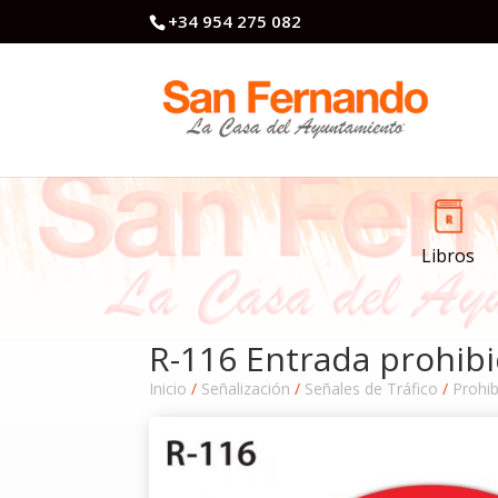
+34 954 275 082
Libros
R-116 Entrada prohib
Inicio
/
Señalización
/
Señales de Tráfico
/
Prohib