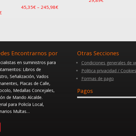
45,35
€
–
245,98
€
€
des Encontrarnos por
Otras Secciones
cialistas en suministros para
Condiciones generales de v
tamientos: Libros de
Politica privacidad / Cookie
stro, Señalización, Vados
Formas de pago
anentes, Placas de Calle,
Pagos
ocolo, Medallas Concejales,
ón de Mando Alcalde.
rial para Policía Local,
narios Multas…