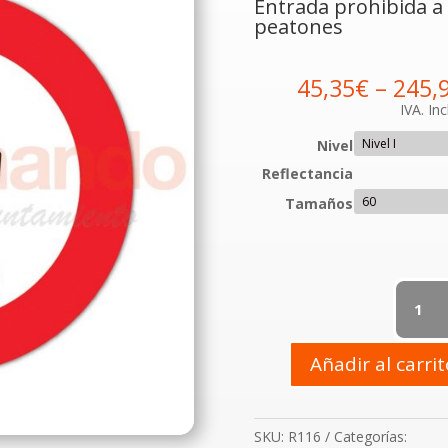
Entrada prohibida a
peatones
45,35
€
–
245,
IVA. Inc
Nivel
Reflectancia
Tamaños
R-
116
Entrada
prohibid
Añadir al carri
a
peatone
cantidad
SKU:
R116
Categorías: