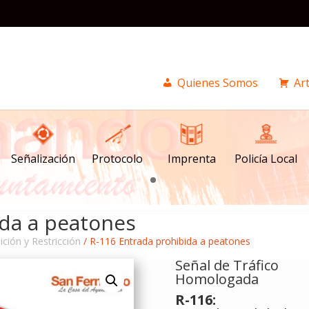
Quienes Somos
Art
Señalización
Imprenta
Policía Local
Protocolo
ida a peatones
ición y Restricción
/ R-116 Entrada prohibida a peatones
Señal de Tráfico
Homologada
R-116: