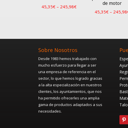
de motor
45,35
€
–
245,98
€
45,35
€
–
245,98
Sobre Nosotros
Pue
Desde 1983 hemos trabajado con
Espe
mucho esfuerzo para llegar a ser
Ayun
una empresa de referencia en el
Regi
sector, lo que hemos logrado gracias
Perm
a la alta especialización en nuestros
Prot
clientes, los ayuntamientos, que nos
Bast
ha permitido ofrecerles una amplia
Mate
gama de productos adaptados a sus
Talo
necesidades.