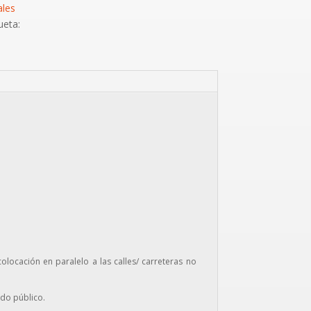
ales
ueta:
ocación en paralelo a las calles/ carreteras no
ado público.