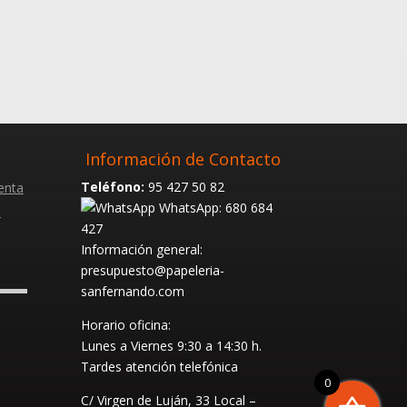
Información de Contacto
Teléfono:
95 427 50 82
enta
WhatsApp: 680 684
s
427
Información general:
presupuesto@papeleria-
sanfernando.com
Horario oficina:
Lunes a Viernes
9:30 a 14:30 h.
Tardes atención telefónica
0
C/ Virgen de Luján, 33 Local –