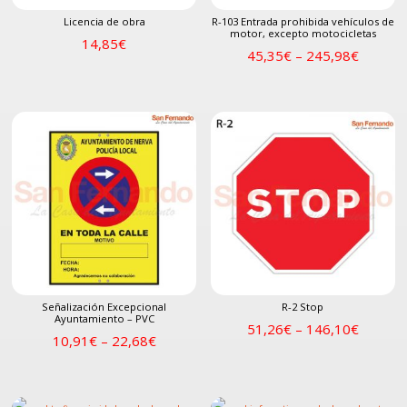
Licencia de obra
R-103 Entrada prohibida vehículos de
motor, excepto motocicletas
14,85
€
45,35
€
–
245,98
€
Señalización Excepcional
R-2 Stop
Ayuntamiento – PVC
51,26
€
–
146,10
€
10,91
€
–
22,68
€