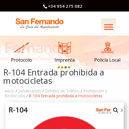
+34 954 275 082
Imprenta
Policía Local
Protocolo
R-104 Entrada prohibida a
motocicletas
Inicio
/
Señalización
/
Señales de Tráfico
/
Prohibición y
Restricción
/ R-104 Entrada prohibida a motocicletas