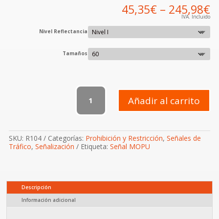
45,35
€
–
245,98
€
IVA. Incluido
Nivel Reflectancia
Tamaños
R-
104
Añadir al carrito
Entrada
prohibida
a
motocicletas
SKU:
R104
Categorías:
Prohibición y Restricción
,
Señales de
cantidad
Tráfico
,
Señalización
Etiqueta:
Señal MOPU
Descripción
Información adicional