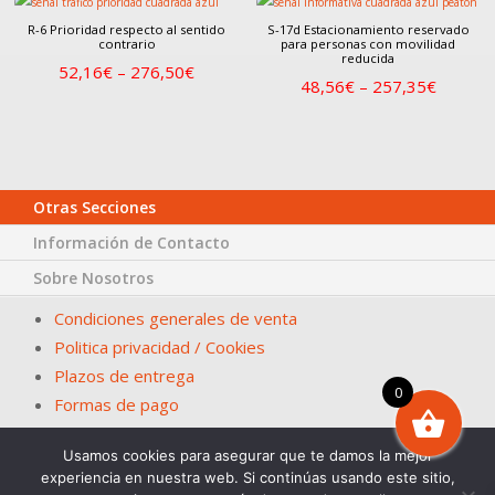
R-6 Prioridad respecto al sentido
S-17d Estacionamiento reservado
contrario
para personas con movilidad
reducida
52,16
€
–
276,50
€
48,56
€
–
257,35
€
Otras Secciones
Información de Contacto
Sobre Nosotros
Condiciones generales de venta
Politica privacidad / Cookies
Plazos de entrega
0
Formas de pago
Usamos cookies para asegurar que te damos la mejor
© Papelería San Fernando – La Casa del Ayuntamiento. En
experiencia en nuestra web. Si continúas usando este sitio,
Sevilla desde 1983