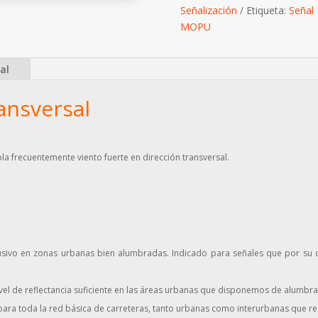
Señalización
Etiqueta:
Señal
MOPU
al
ransversal
a frecuentemente viento fuerte en dirección transversal.
sivo en zonas urbanas bien alumbradas. Indicado para señales que por su col
el de reflectancia suficiente en las áreas urbanas que disponemos de alumbr
ara toda la red básica de carreteras, tanto urbanas como interurbanas que req