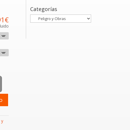
Categorías
91
€
luido
sal
to
 y