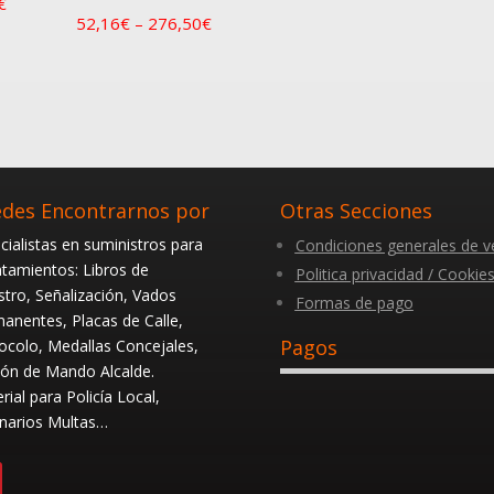
€
52,16
€
–
276,50
€
des Encontrarnos por
Otras Secciones
cialistas en suministros para
Condiciones generales de v
tamientos: Libros de
Politica privacidad / Cookie
stro, Señalización, Vados
Formas de pago
anentes, Placas de Calle,
Pagos
ocolo, Medallas Concejales,
ón de Mando Alcalde.
rial para Policía Local,
narios Multas…