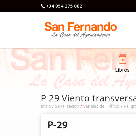
+34 954 275 082
Libros
P-29 Viento transvers
Inicio
/
Señalización
/
Señales de Tráfico
/
Peligr