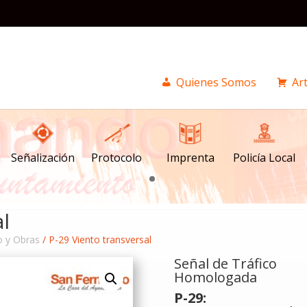
Quienes Somos
Art
Señalización
Imprenta
Policía Local
Protocolo
al
o y Obras
/ P-29 Viento transversal
Señal de Tráfico
Homologada
P-29: