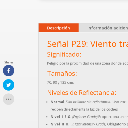
Descripción
Información adicion
Señal P29: Viento t
Significado:
Shares
Peligro por la proximidad de una zona donde sopl
Tamaños:
70, 90 y 135 cms.
Niveles de Reflectancia:
Normal
Film brillante sin reflectancia.
Uso exclu
reciben directamente la luz de los coches.
Nivel I E.G.
(Engineer Grade)
Proporciona un niv
Nivel II H.I.
(Hight Intensity Grade)
Obligatorio p