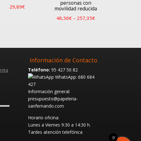
personas con
29,89
€
movilidad reducida
48,56
€
–
257,35
€
Información de Contacto
Teléfono:
95 427 50 82
enta
WhatsApp: 680 684
s
427
Información general:
presupuesto@papeleria-
sanfernando.com
Horario oficina:
Lunes a Viernes
9:30 a 14:30 h.
Tardes atención telefónica
0