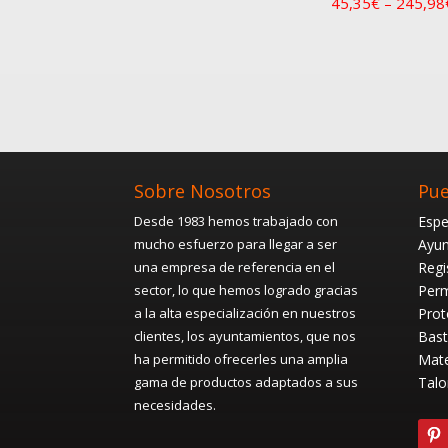
45,35
€
–
245,98
Sobre Nosotros
Pue
Desde 1983 hemos trabajado con
Espe
mucho esfuerzo para llegar a ser
Ayun
una empresa de referencia en el
Regi
sector, lo que hemos logrado gracias
Perm
a la alta especialización en nuestros
Prot
clientes, los ayuntamientos, que nos
Bast
ha permitido ofrecerles una amplia
Mate
gama de productos adaptados a sus
Talo
necesidades.