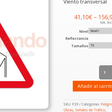
Viento transversal
41,10
€
–
156,
IVA. Inc
Nivel
Reflectancia
Tamaños
P-
29
Viento
transver
Añadir al carri
cantidad
SKU:
P29
Categorías:
Peligro
Obras
,
Señales de Tráfico
,