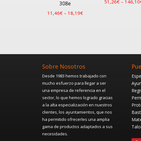
51,26
€
–
146,10
308e
11,46
€
–
18,19
€
Sobre Nosotros
Pue
Desde 1983 hemos trabajado con
Espe
mucho esfuerzo para llegar a ser
Ayun
una empresa de referencia en el
Regi
sector, lo que hemos logrado gracias
Perm
a la alta especialización en nuestros
Prot
clientes, los ayuntamientos, que nos
Bast
ha permitido ofrecerles una amplia
Mate
gama de productos adaptados a sus
Talo
necesidades.