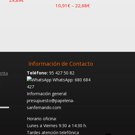
10,91
€
–
22,68
€
Información de Contacto
Teléfono:
95 427 50 82
enta
WhatsApp: 680 684
s
427
Información general:
presupuesto@papeleria-
sanfernando.com
Horario oficina:
Lunes a Viernes
9:30 a 14:30 h.
Tardes atención telefónica