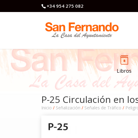
+34 954 275 082
Libros
P-25 Circulación en lo
Inicio
/
Señalización
/
Señales de Tráfico
/
Peligr