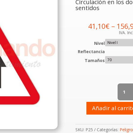
Circulación en los do
sentidos
41,10
€
–
156,
IVA. Inc
Nivel
Reflectancia
Tamaños
P-
25
Circulac
en
Añadir al carri
los
dos
sentidos
SKU:
P25
Categorías:
Peligro