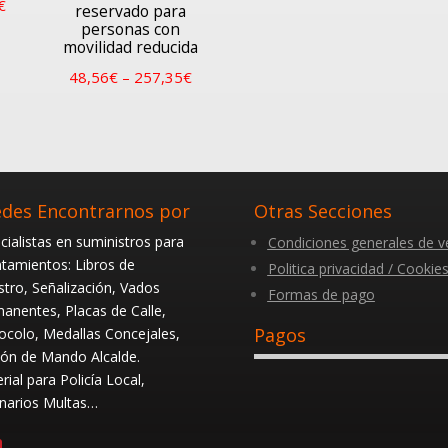
€
reservado para
personas con
movilidad reducida
48,56
€
–
257,35
€
des Encontrarnos por
Otras Secciones
cialistas en suministros para
Condiciones generales de v
tamientos: Libros de
Politica privacidad / Cookie
stro, Señalización, Vados
Formas de pago
anentes, Placas de Calle,
Pagos
ocolo, Medallas Concejales,
ón de Mando Alcalde.
rial para Policía Local,
narios Multas…