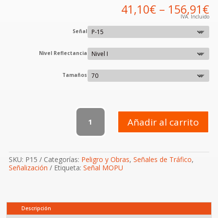
41,10
€
–
156,91
€
IVA. Incluido
Señal
Nivel Reflectancia
Tamaños
P-
15
Añadir al carrito
Perfil
irregular
/
resalto
SKU:
P15
Categorías:
Peligro y Obras
,
Señales de Tráfico
,
/
Señalización
Etiqueta:
Señal MOPU
badén
cantidad
Descripción