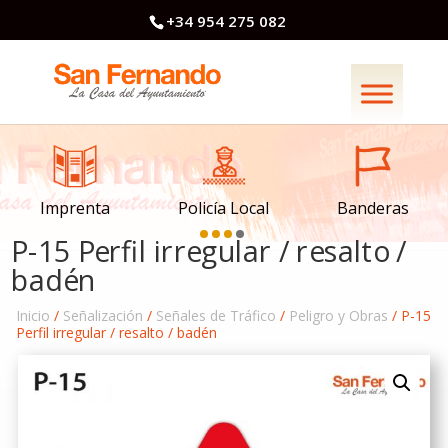
+34 954 275 082
Imprenta
Policía Local
Banderas
P-15 Perfil irregular / resalto /
badén
Inicio
/
Señalización
/
Señales de Tráfico
/
Peligro y Obras
/ P-15
Perfil irregular / resalto / badén