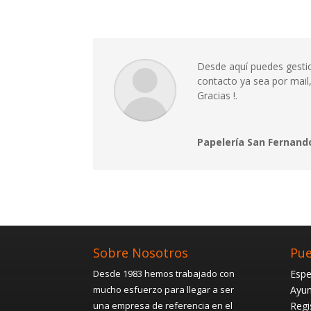
Desde aquí puedes gestion
contacto ya sea por mail,
Gracias !.
Papelería San Fernand
Sobre Nosotros
Pue
Desde 1983 hemos trabajado con
Espe
mucho esfuerzo para llegar a ser
Ayun
una empresa de referencia en el
Regi