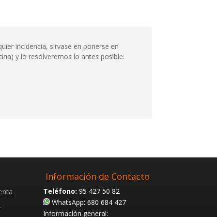
uier incidencia, sirvase en ponerse en
ina) y lo resolveremos lo antes posible.
Información de Contacto
Teléfono:
95 427 50 82
enta
WhatsApp: 680 684 427
s
Información general: