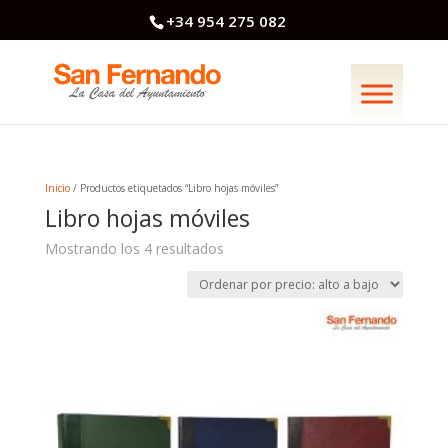
+34 954 275 082
Inicio
/ Productos etiquetados “Libro hojas móviles”
Libro hojas móviles
Ordenado
Mostrando los 4 resultados
por
precio:
alto
a
bajo