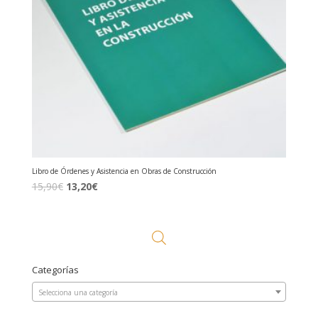
Libro de Órdenes y Asistencia en Obras de Construcción
El
El
15,90
€
13,20
€
precio
precio
original
actual
era:
es:
15,90€.
13,20€.
Categorías
Selecciona una categoría