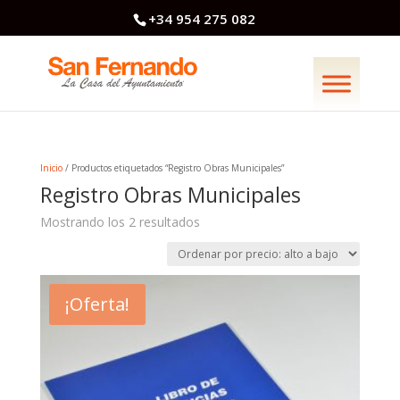
+34 954 275 082
Inicio
/ Productos etiquetados “Registro Obras Municipales”
Registro Obras Municipales
Ordenado
Mostrando los 2 resultados
por
precio:
alto
a
bajo
¡Oferta!