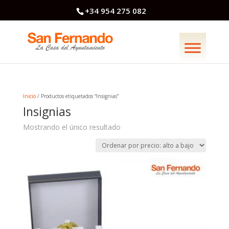
+34 954 275 082
Inicio
/ Productos etiquetados “Insignias”
Insignias
Mostrando el único resultado