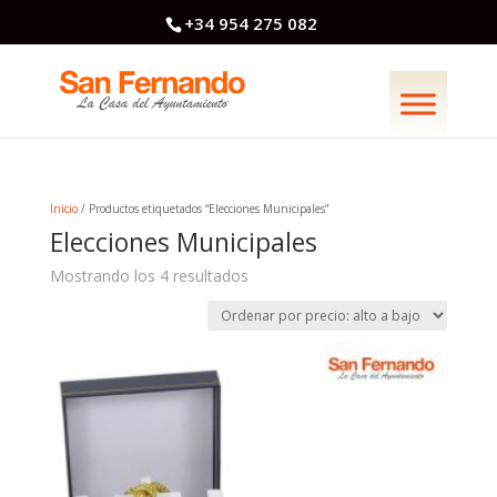
+34 954 275 082
Inicio
/ Productos etiquetados “Elecciones Municipales”
Elecciones Municipales
Ordenado
Mostrando los 4 resultados
por
precio:
alto
a
bajo