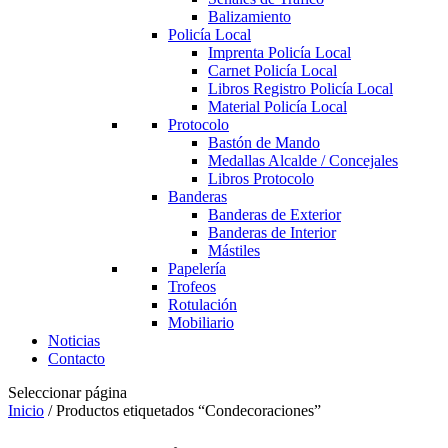
Balizamiento
Policía Local
Imprenta Policía Local
Carnet Policía Local
Libros Registro Policía Local
Material Policía Local
Protocolo
Bastón de Mando
Medallas Alcalde / Concejales
Libros Protocolo
Banderas
Banderas de Exterior
Banderas de Interior
Mástiles
Papelería
Trofeos
Rotulación
Mobiliario
Noticias
Contacto
Seleccionar página
Inicio
/ Productos etiquetados “Condecoraciones”