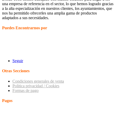
una empresa de referencia en el sector, lo que hemos logrado gracias
a la alta especialización en nuestros clientes, los ayuntamientos, que
nos ha permitido ofrecerles una amplia gama de productos
adaptados a sus necesidades.
Puedes Encontrarnos por
Especialistas en suministros para Ayuntamientos: Libros de Registro,
Señalización, Vados Permanentes, Placas de Calle, Protocolo,
Medallas Concejales, Bastón de Mando Alcalde. Material para
Policía Local, Talonarios Multas…
Seguir
Otras Secciones
Condiciones generales de venta
Politica privacidad / Cookies
Formas de pago
Pagos