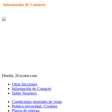
Información de Contacto
Teléfono:
95 427 50 82
WhatsApp: 680 684 427
Información general:
presupuesto@papeleria-sanfernando.com
Horario oficina:
Lunes a Viernes
9:30 a 14:30 h.
Tardes atención telefónica
C/ Virgen de Luján, 33 Local – 41011 Sevilla
© Papelería San Fernando – La Casa del Ayuntamiento. En Sevilla
desde 1983
Diseña. 2Grcolor.com
Otras Secciones
Información de Contacto
Sobre Nosotros
Condiciones generales de venta
Politica privacidad / Cookies
Plazos de entrega