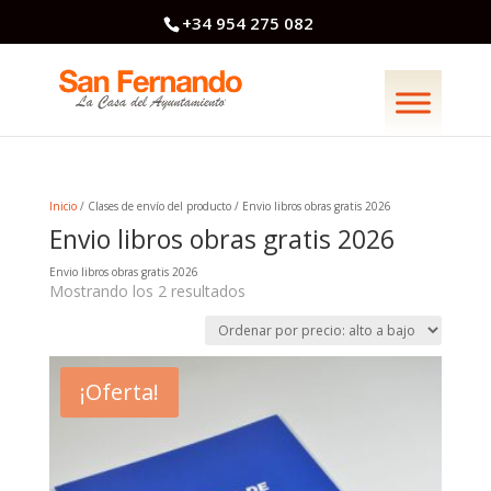
+34 954 275 082
Inicio
/ Clases de envío del producto / Envio libros obras gratis 2026
Envio libros obras gratis 2026
Envio libros obras gratis 2026
Ordenado
Mostrando los 2 resultados
por
precio:
alto
a
bajo
¡Oferta!