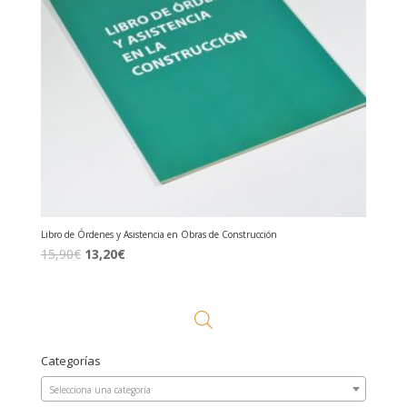
Libro de Órdenes y Asistencia en Obras de Construcción
El
El
15,90
€
13,20
€
precio
precio
original
actual
era:
es:
15,90€.
13,20€.
Categorías
Selecciona una categoría